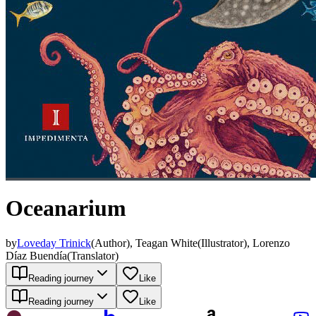
Oceanarium
by
Loveday Trinick
(
Author
)
,
Teagan White
(
Illustrator
)
,
Lorenzo
Díaz Buendía
(
Translator
)
Reading journey
Like
Reading journey
Like