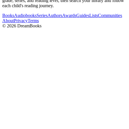
grade, series, and reading level, then search your library and follow
each child's reading journey.
Books
Audiobooks
Series
Authors
Awards
Guides
Lists
Communities
About
Privacy
Terms
©
2026
DreamBooks