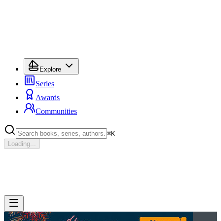
Explore
Series
Awards
Communities
⌘
K
Loading...